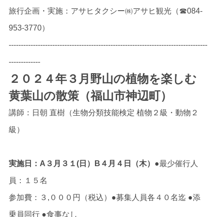
旅行企画・実施：アサヒタクシー㈱アサヒ観光（☎084-
953-3770）
----------------------------------------------------------------------------------
-------------
２０２４年３月野山の植物を楽しむ
黄葉山の散策（福山市神辺町）
講師：日朝 直樹（生物分類技能検定 植物２級・動物２
級）
実施日：A３月３１(日）B４月４日（木）
●最少催行人
員：１５名
参加費：３,０００円（税込）●募集人員各４０名迄 ●添
乗員同行 ●食事なし